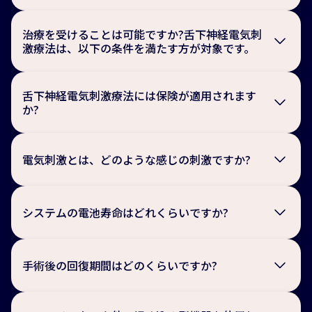
舌下神経電気刺激装置は、体内で自然な呼吸リズムに働
きかけ、閉塞性睡眠時無呼吸症候群を治療します。睡眠
治療を受けることは可能ですか?舌下神経電気刺
中、システムは呼吸リズムと同期して舌下神経を微弱な
激療法は、以下の条件を満たす方が対象です。
電気で刺激し、舌の根元の筋肉を収縮させることで、気
道の閉塞を防ぐことができます。患者ご本人が小さい携
18歳以上であること。
帯型リモコンでシステムを操作することができます。就
高度の肥満ではない。BMIが30未満であること。
舌下神経電気刺激療法には保険が適用されます
寝前にスイッチをONにして、起床後にスイッチをOFFに
CPAP療法の継続困難であること。
か?
する操作だけです。
無呼吸低呼吸指数（AHI）が20以上の閉塞性睡眠時無呼
吸症候群であること。
この治療には保険が適用され、高額療養費の自己負担限
扁桃肥大等の解剖学的異常がないこと。
度額を超える額については申請により支給を受けること
薬物睡眠下内視鏡検査で不適応と診断されていないこ
電気刺激とは、どのような感じの刺激ですか?
ができます。高額療養費制度に関する手続方法などは医
と。
療機関や医療保険の 種類によって異なるため、詳しくは
中枢性無呼吸の割合が25 %以下であること。
治療を受けている医療機関や加入している医療保険、お
舌下神経電気刺激装置は、舌をコントールする運動神経
住いの自治体にお問い合わせください。
に微弱な電気刺激を送り、舌を移動させます。電気刺激
システムの電池寿命はどれくらいですか?
はとても優しく、眠りを妨げない程度に舌を前に出すよ
うに設計されています。痛みや不快感はありません。
電池の寿命は、約11年間使用できる設計です。電池残量
が少なくなると、病院で電池交換の 手術を行います。
手術後の回復期間はどのくらいですか?
手術後の回復時間は患者さんの状態により様々ですが、1
週間程度の入院となります。術後数日間は、小さな切開