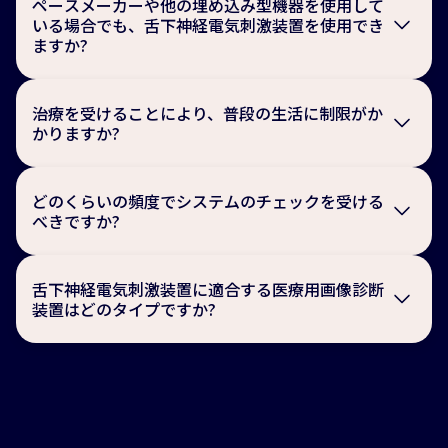
ペースメーカーや他の埋め込み型機器を使用して
部に痛みや腫れが出ることがあります。医師の指示に従
いる場合でも、舌下神経電気刺激装置を使用でき
って、一定期間の激しい運動を避けてください。日常の
ますか?
活動には数週間以内に復帰する患者さんがほとんどで
す。
現在お使いの機器と舌下神経電気刺激療法とが干渉しな
いかを判断するため、医師の検査を受ける必要がありま
治療を受けることにより、普段の生活に制限がか
す。干渉がないことを確認できれば使用が可能です。
かりますか?
傷口が完治すれば、普段の生活を制限する必要は ありま
せん。重量挙げのような特に激しい運動 や、上半身や腕
どのくらいの頻度でシステムのチェックを受ける
の運動範囲が広い運動、または消防士のような業務に従
べきですか?
事されている患者さんについては、主治医にご相談くだ
さい。
一般的には年に1~2回、外来でシステムのチェッ クが必
要です。
舌下神経電気刺激装置に適合する医療用画像診断
装置はどのタイプですか?
舌下神経電気刺激装置を使用していても、CT・超音波・
X線検査などを受けることができます。また、舌下神経電
気刺激装置の機種に応じて、ガイドラインと注意事項に
沿ったうえで、条件付きMRI検査が可能です。弊社ホー
ムページでは、お使いの機器がMRIの条件付きスキャン
に対応が可能かどうかを「舌下神経電気刺激装置をお使