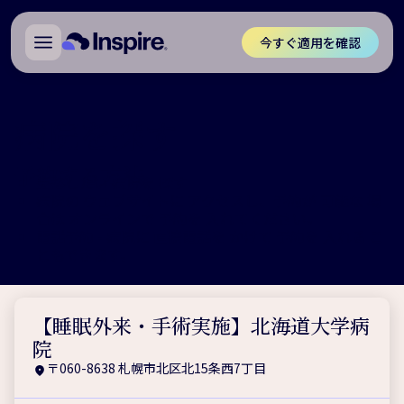
今すぐ適用を確認
病院を探す
予約する方法
受診したい 病院を 探す
病院の ウェブサイトに アクセスし、予約が 可能な 場
合は オンラインで 予約を 入れてください。
電話予約 - 病院に 直接電話を かけて 予約を 入れる こ
ともできます。
【睡眠外来・手術実施】北海道大学病
院
〒060-8638 札幌市北区北15条西7丁目